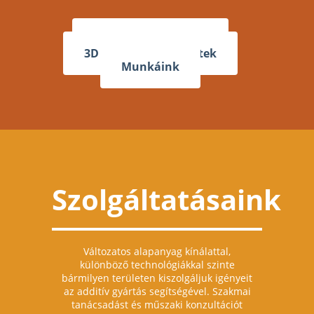
Árajánlat / Rendelés
3D nyomtatás részletek
Munkáink
Szolgáltatásaink
Változatos alapanyag kínálattal,
különböző technológiákkal szinte
bármilyen területen kiszolgáljuk igényeit
az additív gyártás segítségével. Szakmai
tanácsadást és műszaki konzultációt