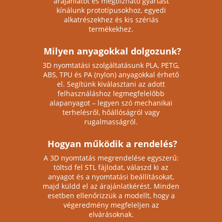
árajánlatot és megbízható gyártást
kínálunk prototípusokhoz, egyedi
alkatrészekhez és kis szériás
termékekhez.
Milyen anyagokkal dolgozunk?
3D nyomtatási szolgáltatásunk PLA, PETG,
ABS, TPU és PA (nylon) anyagokkal érhető
el. Segítünk kiválasztani az adott
felhasználáshoz legmegfelelőbb
alapanyagot – legyen szó mechanikai
terhelésről, hőállóságról vagy
rugalmasságról.
Hogyan működik a rendelés?
A 3D nyomtatás megrendelése egyszerű:
töltsd fel STL fájlodat, válaszd ki az
anyagot és a nyomtatási beállításokat,
majd küldd el az árajánlatkérést. Minden
esetben ellenőrizzük a modellt, hogy a
végeredmény megfeleljen az
elvárásoknak.