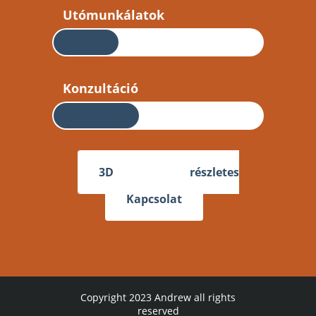
Utómunkálatok
Konzultáció
3D nyomtatás – részletes
útmutató
Kapcsolat
Copyright 2023
Andrew
all rights
reserved